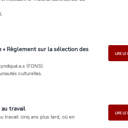
l.
e « Règlement sur la sélection des
LIRE L
syndiqué.e.s (FDNS).
nautés culturelles.
au travail
LIRE L
 travail: cinq ans plus tard, où en