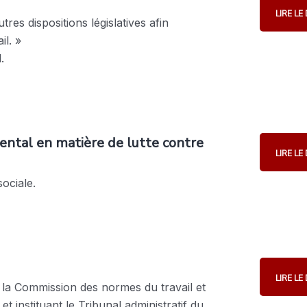
LIRE L
tres dispositions législatives afin
il. »
.
ental en matière de lutte contre
LIRE L
sociale.
LIRE L
, la Commission des normes du travail et
et instituant le Tribunal administratif du