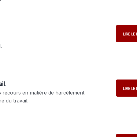
LIRE L
.
il
LIRE L
s recours en matière de harcèlement
e du travail.