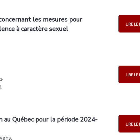
concernant les mesures pour
LIRE L
olence à caractère sexuel
LIRE L
 »
l.
on au Québec pour la période 2024-
LIRE L
oyens.