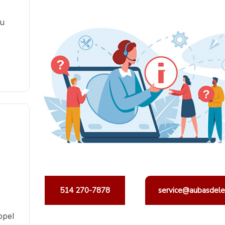
au
514 270-7878
service@aubasdelec
ppel