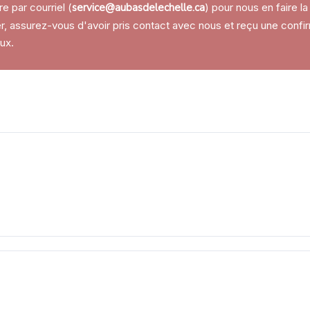
re par courriel (
service@aubasdelechelle.ca
) pour nous en faire 
r, assurez-vous d'avoir pris contact avec nous et reçu une confi
ux.