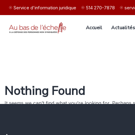
Service d'information juridique
514 270-7878
serv
Accueil
Actualité
Nothing Found
It seems we can’t find what you’re looking for. Perhaps 