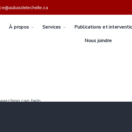
ice@aubasdelechelle.ca
s
À propos
Services
Publications et interventi
Nous joindre
searching can help.