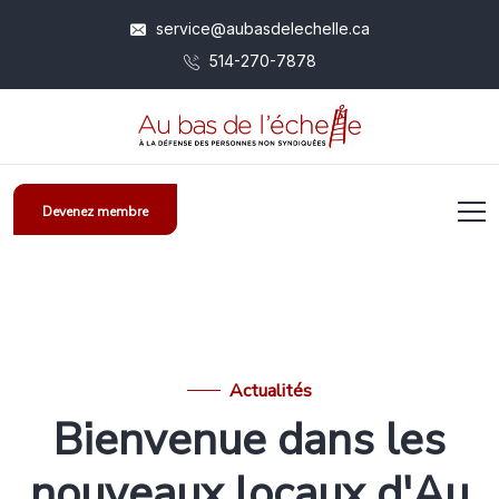
service@aubasdelechelle.ca
514-270-7878
Devenez membre
Actualités
Bienvenue dans les
nouveaux locaux d'Au